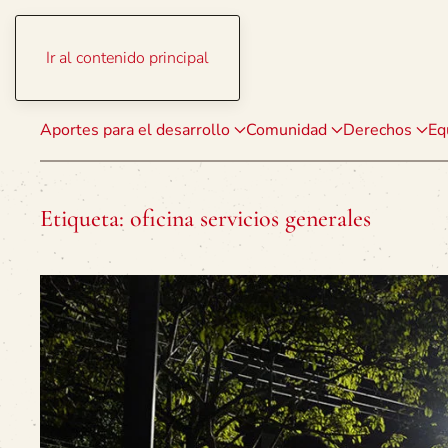
Ir al contenido principal
Aportes para el desarrollo
Comunidad
Derechos
Eq
Etiqueta:
oficina servicios generales