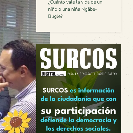
¿Cuánto vale la vida de un
niño o una niña Ngäbe-
Buglé?