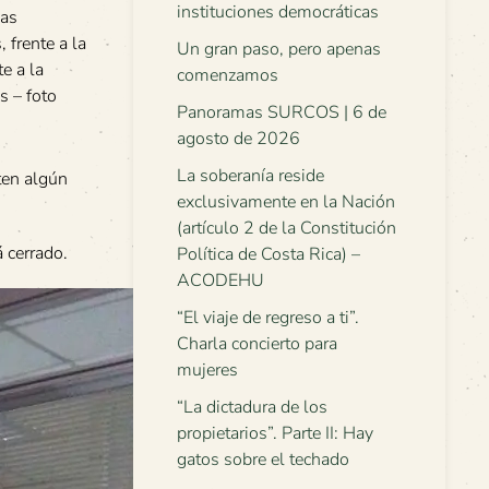
instituciones democráticas
ias
 frente a la
Un gran paso, pero apenas
e a la
comenzamos
s – foto
Panoramas SURCOS | 6 de
agosto de 2026
La soberanía reside
ten algún
exclusivamente en la Nación
(artículo 2 de la Constitución
 cerrado.
Política de Costa Rica) –
ACODEHU
“El viaje de regreso a ti”.
Charla concierto para
mujeres
“La dictadura de los
propietarios”. Parte II: Hay
gatos sobre el techado