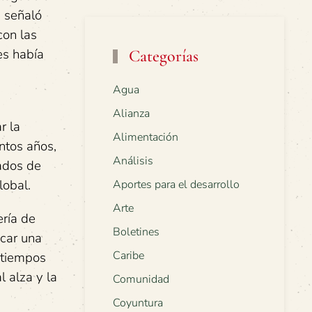
e señaló
con las
es había
Categorías
Agua
Alianza
r la
Alimentación
ntos años,
Análisis
nados de
lobal.
Aportes para el desarrollo
Arte
ría de
Boletines
ocar una
Caribe
 tiempos
 alza y la
Comunidad
Coyuntura