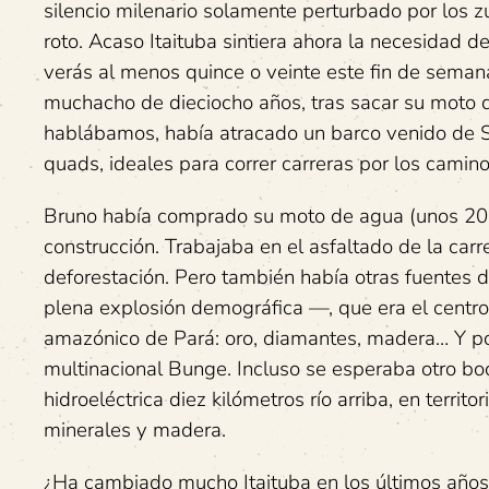
silencio milenario solamente perturbado por los 
roto. Acaso Itaituba sintiera ahora la necesidad d
verás al menos quince o veinte este fin de seman
muchacho de dieciocho años, tras sacar su moto d
hablábamos, había atracado un barco venido de Sa
quads, ideales para correr carreras por los camino
Bruno había comprado su moto de agua (unos 20.
construcción. Trabajaba en el asfaltado de la ca
deforestación. Pero también había otras fuentes 
plena explosión demográfica —, que era el centro 
amazónico de Pará: oro, diamantes, madera… Y por
multinacional Bunge. Incluso se esperaba otro bo
hidroeléctrica diez kilómetros río arriba, en territ
minerales y madera.
¿Ha cambiado mucho Itaituba en los últimos años?