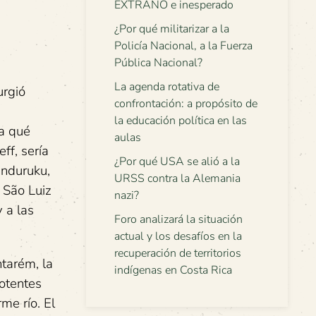
EXTRAÑO e inesperado
¿Por qué militarizar a la
Policía Nacional, a la Fuerza
Pública Nacional?
La agenda rotativa de
urgió
confrontación: a propósito de
n
la educación política en las
ta qué
aulas
ff, sería
¿Por qué USA se alió a la
unduruku,
URSS contra la Alemania
 São Luiz
nazi?
 a las
Foro analizará la situación
actual y los desafíos en la
recuperación de territorios
tarém, la
indígenas en Costa Rica
potentes
me río. El