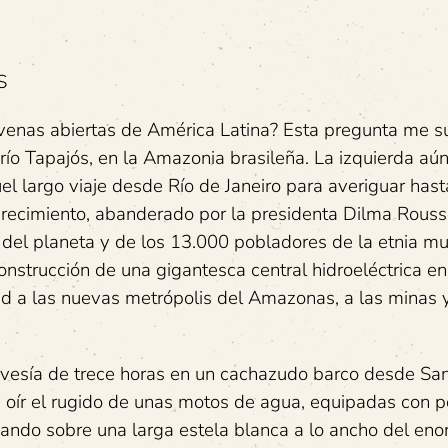
S
 venas abiertas de América Latina? Esta pregunta me s
l río Tapajós, en la Amazonia brasileña. La izquierda aú
l largo viaje desde Río de Janeiro para averiguar has
ecimiento, abanderado por la presidenta Dilma Rousse
 del planeta y de los 13.000 pobladores de la etnia m
onstrucción de una gigantesca central hidroeléctrica en
dad a las nuevas metrópolis del Amazonas, a las minas y
avesía de trece horas en un cachazudo barco desde San
era oír el rugido de unas motos de agua, equipadas con 
eando sobre una larga estela blanca a lo ancho del enor