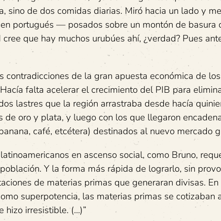
a, sino de dos comidas diarias. Miró hacia un lado y m
n en portugués — posados sobre un montón de basura 
ed cree que hay muchos urubúes ahí, ¿verdad? Pues ant
s contradicciones de la gran apuesta económica de los
acía falta acelerar el crecimiento del PIB para elimina
os lastres que la región arrastraba desde hacía quinie
s de oro y plata, y luego con los que llegaron encade
, banana, café, etcétera) destinados al nuevo mercado g
latinoamericanos en ascenso social, como Bruno, reque
 población. Y la forma más rápida de lograrlo, sin prov
rtaciones de materias primas que generaran divisas. En
mo superpotencia, las materias primas se cotizaban al
hizo irresistible. (…)”