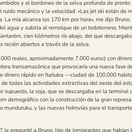
zumbidos y el bordoneo de la selva profunda de pronto
el ruido mecánico y la velocidad. «Las jet ski están de 
a. La mía alcanza los 170 km por hora», me dijo Bruno,
el agua y subirla al remolque de un todoterreno. Mien
ntarém, cien kilómetros río abajo, del que descargab
s recién abiertos a través de la selva.
000 reales, aproximadamente 7.000 euros) con dinero
rretera transamazónica que provocaría una nueva fase d
de dinero rápido en Itaituba —ciudad de 100.000 habit
de todas las actividades extractivas del oeste del es
 supuesto, la soja, que se descargaba en la terminal 
om demográfico con la construcción de la gran represa
orio munduruku, y las nuevas hidrovías para el transporte
, le pregunté a Bruno, hijo de inmigrantes que habían 