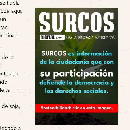
 se había
moda aquí,
 un
tras
an cinco
 de la
e
antes en
tado
de la
 de soja,
llegado a