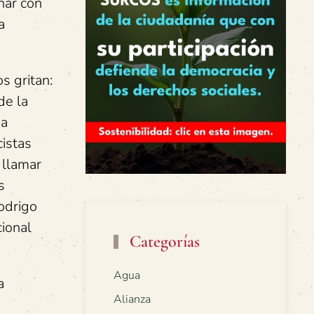
nar con
a
s gritan:
de la
da
cistas
 llamar
s
Rodrigo
cional
Categorías
Agua
a
Alianza