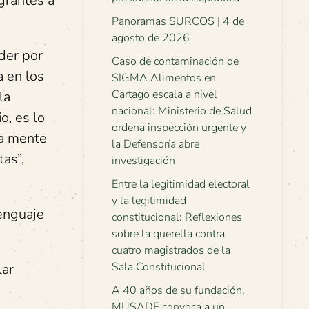
igrantes a
Panoramas SURCOS | 4 de
agosto de 2026
oder por
Caso de contaminación de
a en los
SIGMA Alimentos en
Cartago escala a nivel
la
nacional: Ministerio de Salud
o, es lo
ordena inspección urgente y
la mente
la Defensoría abre
tas”,
investigación
Entre la legitimidad electoral
y la legitimidad
lenguaje
constitucional: Reflexiones
sobre la querella contra
cuatro magistrados de la
Sala Constitucional
lar
A 40 años de su fundación,
MUSADE convoca a un