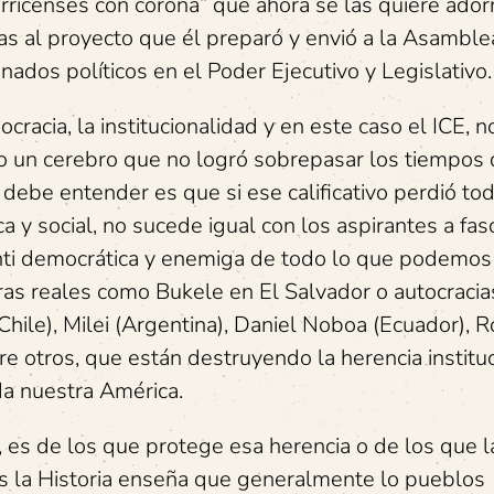
arricenses con corona” que ahora se las quiere ador
ias al proyecto que él preparó y envió a la Asamble
nados políticos en el Poder Ejecutivo y Legislativo.
racia, la institucionalidad y en este caso el ICE, no
 un cerebro que no logró sobrepasar los tiempos 
 debe entender es que si ese calificativo perdió to
ica y social, no sucede igual con los aspirantes a fas
anti democrática y enemiga de todo lo que podemos
ras reales como Bukele en El Salvador o autocracia
hile), Milei (Argentina), Daniel Noboa (Ecuador), 
re otros, que están destruyendo la herencia institu
da nuestra América.
, es de los que protege esa herencia o de los que l
s la Historia enseña que generalmente lo pueblos