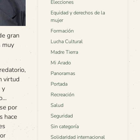
Elecciones
Equidad y derechos de la
mujer
Formación
de gran
Lucha Cultural
s muy
Madre Tierra
Mi Arado
redatorio,
Panoramas
n virtud
Portada
 y
Recreación
to…
Salud
rse por
os hace
Seguridad
es
Sin categoría
or
Solidaridad internacional