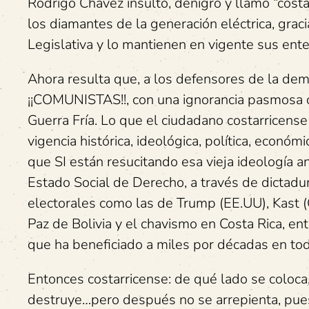
Rodrigo Chávez insultó, denigró y llamó “cost
los diamantes de la generación eléctrica, grac
Legislativa y lo mantienen en vigente sus ente
Ahora resulta que, a los defensores de la democ
¡¡COMUNISTAS!!, con una ignorancia pasmosa o
Guerra Fría. Lo que el ciudadano costarricense
vigencia histórica, ideológica, política, económ
que SI están resucitando esa vieja ideología 
Estado Social de Derecho, a través de dictadu
electorales como las de Trump (EE.UU), Kast (C
Paz de Bolivia y el chavismo en Costa Rica, ent
que ha beneficiado a miles por décadas en to
Entonces costarricense: de qué lado se coloca
destruye…pero después no se arrepienta, pue