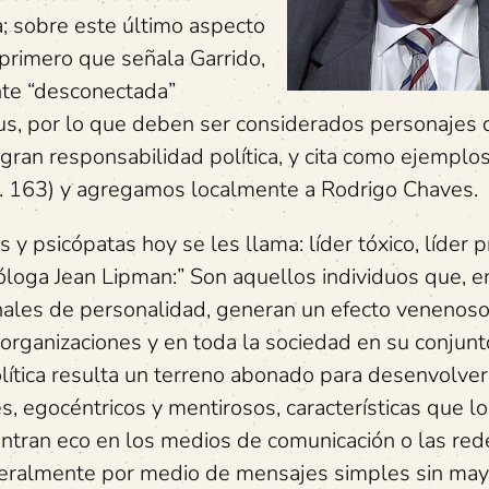
ca; sobre este último aspecto
 primero que señala Garrido,
te “desconectada”
us, por lo que deben ser considerados personajes 
gran responsabilidad política, y cita como ejemplo
P. 163) y agregamos localmente a Rodrigo Chaves.
 y psicópatas hoy se les llama: líder tóxico, líder p
ióloga Jean Lipman:” Son aquellos individuos que, e
onales de personalidad, generan un efecto venenoso
s organizaciones y en toda la sociedad en su conjun
política resulta un terreno abonado para desenvolve
, egocéntricos y mentirosos, características que l
entran eco en los medios de comunicación o las red
eneralmente por medio de mensajes simples sin may