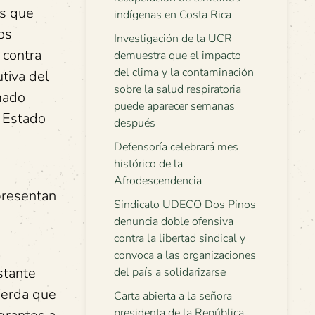
as que
indígenas en Costa Rica
os
Investigación de la UCR
 contra
demuestra que el impacto
del clima y la contaminación
utiva del
sobre la salud respiratoria
mado
puede aparecer semanas
l Estado
después
Defensoría celebrará mes
histórico de la
Afrodescendencia
 presentan
Sindicato UDECO Dos Pinos
denuncia doble ofensiva
contra la libertad sindical y
,
convoca a las organizaciones
stante
del país a solidarizarse
uierda que
Carta abierta a la señora
presidenta de la República