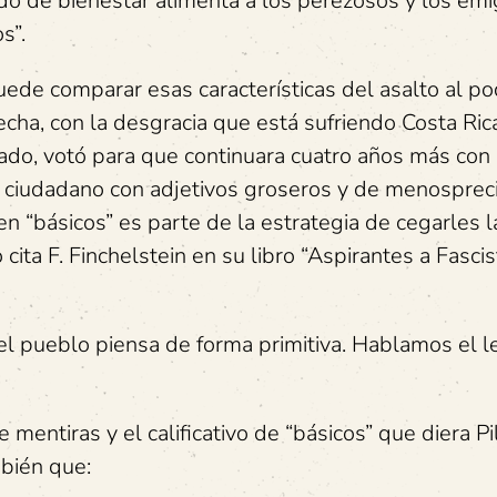
tado de bienestar alimenta a los perezosos y los em
s”.
uede comparar esas características del asalto al p
echa, con la desgracia que está sufriendo Costa Ric
ado, votó para que continuara cuatro años más con 
l ciudadano con adjetivos groseros y de menospreci
cen “básicos” es parte de la estrategia de cegarles 
ita F. Finchelstein en su libro “Aspirantes a Fascis
el pueblo piensa de forma primitiva. Hablamos el 
e mentiras y el calificativo de “básicos” que diera Pi
mbién que: