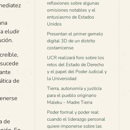
reflexiones sobre algunas
mediatez
omisiones notables y el
entusiasmo de Estados
una
Unidos
a eludir
Presentan el primer gemelo
ución.
digital 3D de un distrito
costarricense
creíble,
UCR realizará foro sobre los
o sucede
retos del Estado de Derecho
 ante
y el papel del Poder Judicial y
la Universidad
ática de
Tierra, autonomía y justicia
para el pueblo originario
tenerse
Maleku – Madre Tierra
Poder formal y poder real:
cuando el liderazgo personal
a de
quiere imponerse sobre las