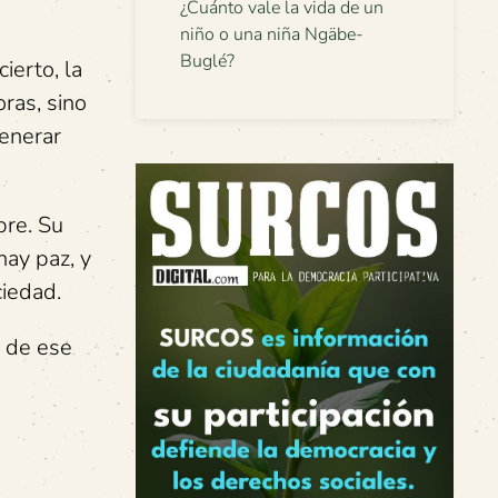
¿Cuánto vale la vida de un
niño o una niña Ngäbe-
Buglé?
ierto, la
ras, sino
generar
bre. Su
hay paz, y
ciedad.
, de ese