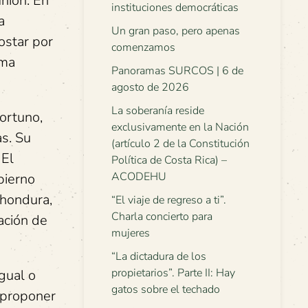
nión. En
instituciones democráticas
a
Un gran paso, pero apenas
ostar por
comenzamos
rma
Panoramas SURCOS | 6 de
agosto de 2026
La soberanía reside
ortuno,
exclusivamente en la Nación
s. Su
(artículo 2 de la Constitución
 El
Política de Costa Rica) –
ACODEHU
bierno
 hondura,
“El viaje de regreso a ti”.
Charla concierto para
ración de
mujeres
“La dictadura de los
propietarios”. Parte II: Hay
gual o
gatos sobre el techado
: proponer