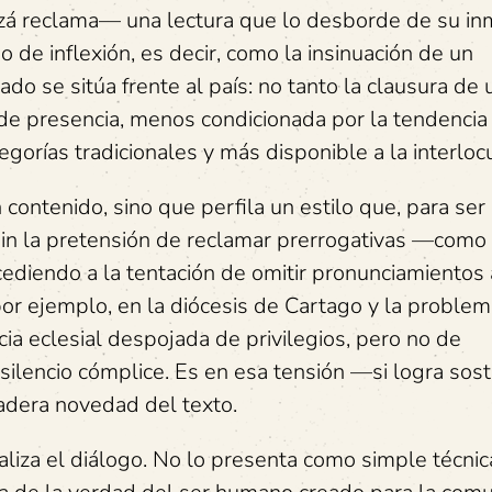
izá reclama— una lectura que lo desborde de su in
de inflexión, es decir, como la insinuación de un
o se sitúa frente al país: no tanto la clausura de 
de presencia, menos condicionada por la tendencia 
gorías tradicionales y más disponible a la interloc
ontenido, sino que perfila un estilo que, para ser 
 sin la pretensión de reclamar prerrogativas —com
ediendo a la tentación de omitir pronunciamientos
por ejemplo, en la diócesis de Cartago y la problem
ncia eclesial despojada de privilegios, pero no de
l silencio cómplice. Es en esa tensión —si logra sos
adera novedad del texto.
liza el diálogo. No lo presenta como simple técnic