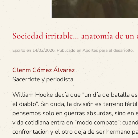
Sociedad irritable… anatomía de un
Escrito en
14/02/2026
. Publicado en
Aportes para el desarrollo
.
Glenm Gómez Álvarez
Sacerdote y periodista
William Hooke decía que “un día de batalla es
el diablo”. Sin duda, la división es terreno férti
pensemos solo en guerras absurdas, sino en
vida cotidiana entra en “modo combate”: cuan
confrontación y el otro deja de ser hermano pa