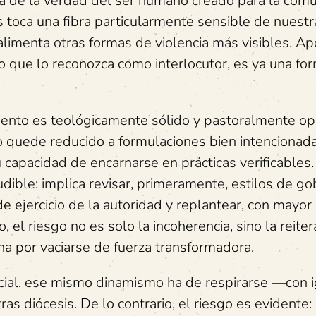
ta de la verdad del ser humano creado para la comu
as toca una fibra particularmente sensible de nuestr
 alimenta otras formas de violencia más visibles. Ap
o que lo reconozca como interlocutor, es ya una fo
ento es teológicamente sólido y pastoralmente op
o quede reducido a formulaciones bien intencionada
capacidad de encarnarse en prácticas verificables.
udible: implica revisar, primeramente, estilos de go
de ejercicio de la autoridad y replantear, con mayor
o, el riesgo no es solo la incoherencia, sino la reite
ina por vaciarse de fuerza transformadora.
social, ese mismo dinamismo ha de respirarse —con i
as diócesis. De lo contrario, el riesgo es evidente