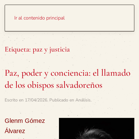
Portada
Temas
Ir al contenido principal
Etiqueta:
paz y justicia
Paz, poder y conciencia: el llamado
de los obispos salvadoreños
Escrito en
17/04/2026
. Publicado en
Análisis
.
Glenm Gómez
Álvarez