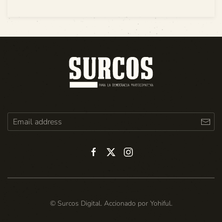
© Surcos Digital. Accionado por
Yohiful
.