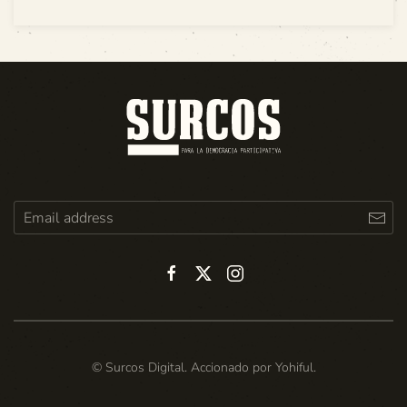
© Surcos Digital. Accionado por
Yohiful
.