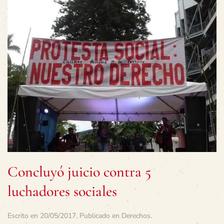
Concluyó juicio contra 5
luchadores sociales
Escrito en
20/05/2017
. Publicado en
Derechos
.