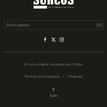
© Surcos Digital. Accionado por
Yohiful
.
Términos & Condiciones
|
Privacidad
Subir