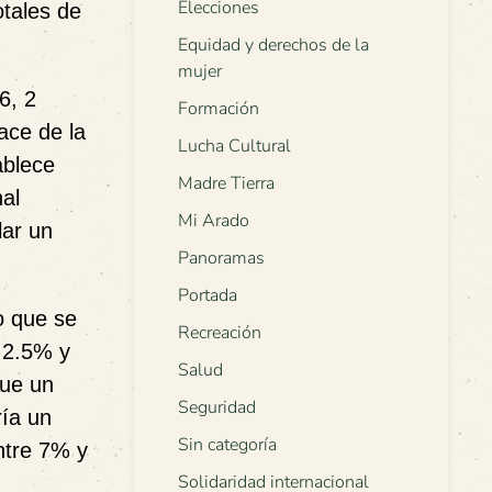
Elecciones
otales de
Equidad y derechos de la
mujer
6, 2
Formación
ace de la
Lucha Cultural
ablece
Madre Tierra
al
Mi Arado
lar un
Panoramas
Portada
o que se
Recreación
 2.5% y
Salud
que un
Seguridad
ría un
Sin categoría
ntre 7% y
Solidaridad internacional