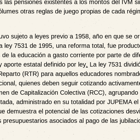
as las pensiones existentes a los montos del IVM si
ólumes otras reglas de juego propias de cada régi
uvo sujeto a leyes previo a 1958, año en que se o
a ley 7531 de 1995, una reforma total,
fue product
 de la educación a gasto corriente por parte de di
 aporte estatal definido por ley
.
La ley 7531 dividió
 Reparto (RTR) para aquellos educadores nombrad
cional, quienes deben seguir cotizando activament
men de Capitalización Colectiva (RCC), agrupando 
tada, administrado en su totalidad por JUPEMA el 
que demuestra el potencial de las cotizaciones desv
 presupuestarios asociados al pago de las jubilaci