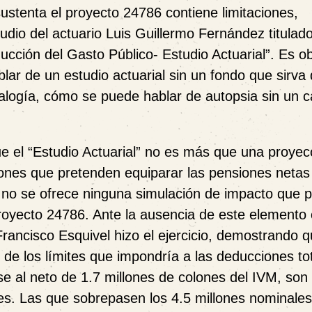
sustenta el proyecto 24786 contiene limitaciones,
tudio del actuario Luis Guillermo Fernández titulado
ción del Gasto Público- Estudio Actuarial”. Es obl
lar de un estudio actuarial sin un fondo que sirva 
alogía, cómo se puede hablar de autopsia sin un 
e el “Estudio Actuarial” no es más que una proyec
usiones que pretenden equiparar las pensiones neta
 no se ofrece ninguna simulación de impacto que 
proyecto 24786. Ante la ausencia de este elemento c
Francisco Esquivel hizo el ejercicio, demostrando q
 de los límites que impondría a las deducciones tot
e al neto de 1.7 millones de colones del IVM, son
les. Las que sobrepasen los 4.5 millones nominales