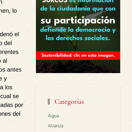
n
men, lo
rdenó el
o del
ferentes
 al
os antes
e y
a los
cual se
Categorías
iadas por
ones del
Agua
Alianza