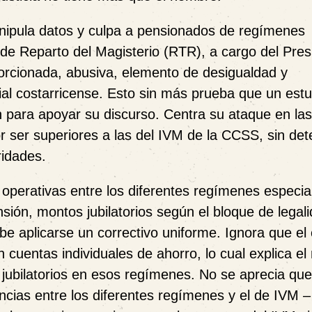
manipula datos y culpa a pensionados de regímenes
o de Reparto del Magisterio (RTR), a cargo del Pre
orcionada, abusiva, elemento de desigualdad y
ial costarricense. Esto sin más prueba que un estu
an para apoyar su discurso. Centra su ataque en las
 ser superiores a las del IVM de la CCSS, sin det
ridades.
 y operativas entre los diferentes regímenes especia
ión, montos jubilatorios según el bloque de legali
be aplicarse un correctivo uniforme. Ignora que el
 cuentas individuales de ahorro, lo cual explica e
jubilatorios en esos regímenes. No se aprecia que
encias entre los diferentes regímenes y el de IVM