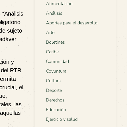
Alimentación
Análisis
 “Análisis
igatorio
Aportes para el desarrollo
de sujeto
Arte
cadáver
Boletines
Caribe
Comunidad
ción y
s del RTR
Coyuntura
permita
Cultura
rucial, el
Deporte
ue,
Derechos
ales, las
Educación
 aquellas
Ejercicio y salud