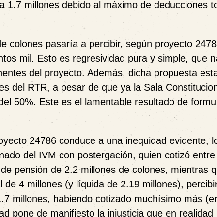
a 1.7 millones debido al máximo de deducciones t
de colones pasaría a percibir, según proyecto 2478
ntos mil. Esto es regresividad pura y simple, que n
oponentes del proyecto. Además, dicha propuesta est
s del RTR, a pesar de que ya la Sala Constitucion
el 50%. Este es el lamentable resultado de formu
proyecto 24786 conduce a una inequidad evidente, l
nado del IVM con postergación, quien cotizó entre
o de pensión de 2.2 millones de colones, mientras 
e 4 millones (y líquida de 2.19 millones), percibi
 1.7 millones, habiendo cotizado muchísimo más (e
ad pone de manifiesto la injusticia que en realidad