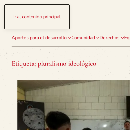
Ir al contenido principal
Aportes para el desarrollo
Comunidad
Derechos
Eq
Etiqueta:
pluralismo ideológico