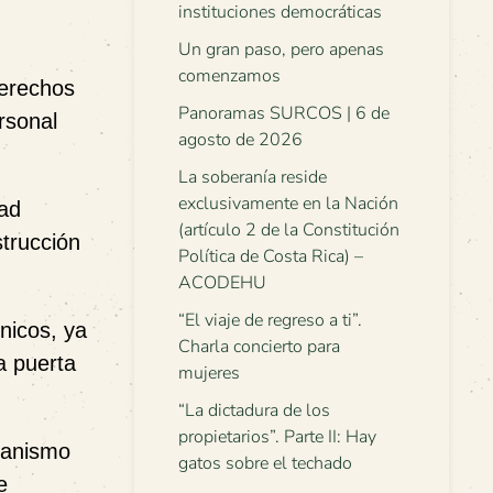
instituciones democráticas
Un gran paso, pero apenas
comenzamos
derechos
Panoramas SURCOS | 6 de
rsonal
agosto de 2026
La soberanía reside
exclusivamente en la Nación
dad
(artículo 2 de la Constitución
strucción
Política de Costa Rica) –
ACODEHU
“El viaje de regreso a ti”.
nicos, ya
Charla concierto para
a puerta
mujeres
“La dictadura de los
propietarios”. Parte II: Hay
canismo
gatos sobre el techado
e