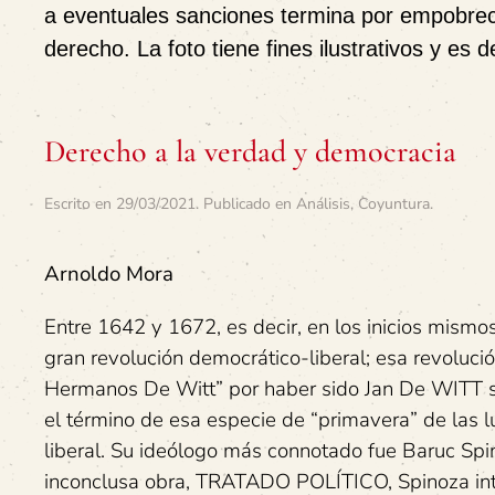
a eventuales sanciones termina por empobrecer
derecho. La foto tiene fines ilustrativos y es
Derecho a la verdad y democracia
Escrito en
29/03/2021
. Publicado en
Análisis
,
Coyuntura
.
Arnoldo Mora
Entre 1642 y 1672, es decir, en los inicios mismo
gran revolución democrático-liberal; esa revoluci
Hermanos De Witt” por haber sido Jan De WITT su 
el término de esa especie de “primavera” de las 
liberal. Su ideólogo más connotado fue Baruc Spin
inconclusa obra, TRATADO POLÍTICO, Spinoza int