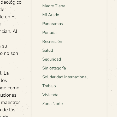
 ideológico
Madre Tierra
der
Mi Arado
le en El
s
Panoramas
cian. Al
Portada
s
Recreación
a su
Salud
io no son
Seguridad
Sin categoría
l. La
Solidaridad internacional
 los
Trabajo
onge como
tuciones
Vivienda
s maestros
Zona Norte
a de los