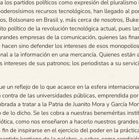
a a los partidos políticos como expresión del pluralismo
poderosísimos recursos tecnológicos, han llegado al po
s, Bolsonaro en Brasil y, más cerca de nosotros, Buke
o político de la revolución tecnológica actual, pues la
randes empresas de la comunicación, quienes las finan
no hacen sino defender los intereses de esos monopolio
ional a la información en una mercancía. Quienes están 
s intereses de sus patronos; los periodistas a su servic
 un reflejo de lo que acaece en la esfera internaciona
ontra de las universidades públicas, emprendida por
brada a tratar a la Patria de Juanito Mora y García M
 de lo dicho. Se les cobra a nuestras beneméritas insti
iótica, como nos enseñaron a hacerlo nuestros grande
n de inspirarse en el ejercicio del poder en la práctic