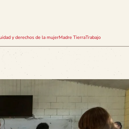
uidad y derechos de la mujer
Madre Tierra
Trabajo