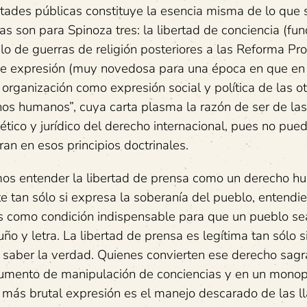
ertades públicas constituye la esencia misma de lo que
as son para Spinoza tres: la libertad de conciencia (f
o de guerras de religión posteriores a las Reforma Pro
ad de expresión (muy novedosa para una época en que en
 organización como expresión social y política de las ot
s humanos”, cuya carta plasma la razón de ser de la
ético y jurídico del derecho internacional, pues no pue
iran en esos principios doctrinales.
mos entender la libertad de prensa como un derecho h
te tan sólo si expresa la soberanía del pueblo, entendi
ivas como condición indispensable para que un pueblo s
uño y letra. La libertad de prensa es legítima tan sólo 
a saber la verdad. Quienes convierten ese derecho sag
nstrumento de manipulación de conciencias y en un monop
u más brutal expresión es el manejo descarado de las 