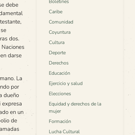
Boletines
 se debe
Caribe
undamental
testante,
Comunidad
 se
Coyuntura
ras dos.
Cultura
s Naciones
Deporte
den darse
Derechos
Educación
umano. La
Ejercicio y salud
endo por
Elecciones
ea dueño
si expresa
Equidad y derechos de la
mujer
rado en un
olio de
Formación
llamadas
Lucha Cultural