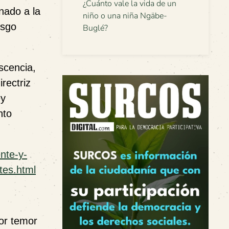
¿Cuánto vale la vida de un
inado a la
niño o una niña Ngäbe-
esgo
Buglé?
scencia,
rectriz
ey
nto
ente-y-
tes.html
por temor