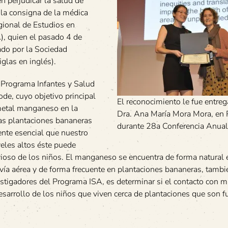
 perjudicar la salud de
 la consigna de la médica
gional de Estudios en
), quien el pasado 4 de
ado por la Sociedad
glas en inglés).
 Programa Infantes y Salud
de, cuyo objetivo principal
El reconocimiento le fue entreg
 metal manganeso en la
Dra. Ana María Mora Mora, en
as plantaciones bananeras
durante 28a Conferencia Anual
ente esencial que nuestro
veles altos éste puede
vioso de los niños. El manganeso se encuentra de forma natural 
r vía aérea y de forma frecuente en plantaciones bananeras, tambi
stigadores del Programa ISA, es determinar si el contacto con
esarrollo de los niños que viven cerca de plantaciones que son 