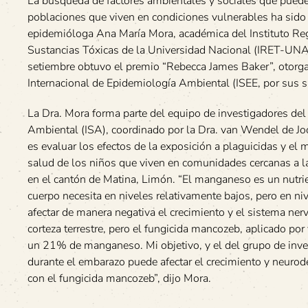
La búsqueda de factores ambientales y sociales que pueden
poblaciones que viven en condiciones vulnerables ha sido
epidemióloga Ana María Mora, académica del Instituto Re
Sustancias Tóxicas de la Universidad Nacional (IRET-UNA
setiembre obtuvo el premio “Rebecca James Baker”, otorg
Internacional de Epidemiología Ambiental (ISEE, por sus si
La Dra. Mora forma parte del equipo de investigadores del
Ambiental (ISA), coordinado por la Dra. van Wendel de Joo
es evaluar los efectos de la exposición a plaguicidas y el
salud de los niños que viven en comunidades cercanas a l
en el cantón de Matina, Limón. “El manganeso es un nutri
cuerpo necesita en niveles relativamente bajos, pero en ni
afectar de manera negativa el crecimiento y el sistema ner
corteza terrestre, pero el fungicida mancozeb, aplicado po
un 21% de manganeso. Mi objetivo, y el del grupo de inve
durante el embarazo puede afectar el crecimiento y neurod
con el fungicida mancozeb”, dijo Mora.