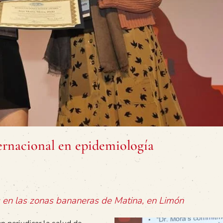
rnacional en epidemiología
s en las zonas bananeras de Matina, en Limón