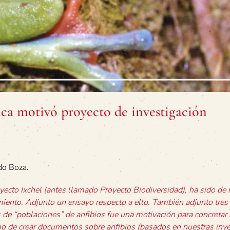
ca motivó proyecto de investigación
do Boza.
yecto Ixchel (antes llamado Proyecto Biodiversidad), ha sido de
miento. Adjunto un ensayo respecto a ello. También adjunto tres
de “poblaciones” de anfibios fue una motivación para concretar
o de crear documentos sobre anfibios (basados en nuestras inv