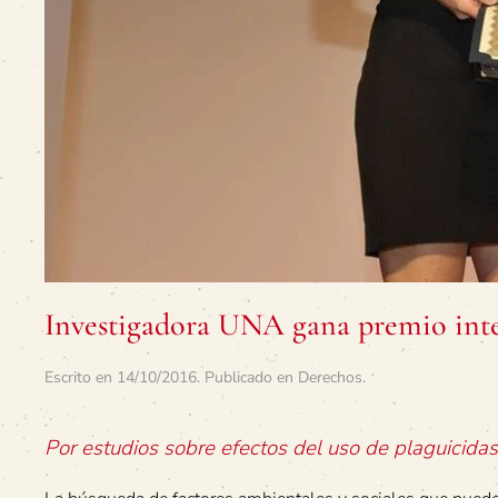
Investigadora UNA gana premio inte
Escrito en
14/10/2016
. Publicado en
Derechos
.
Por estudios sobre efectos del uso de plaguicida