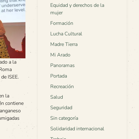
Equidad y derechos de la
mujer
Formación
Lucha Cultural
Madre Tierra
Mi Arado
ado a la
Panoramas
 Roma
Portada
 de ISEE.
Recreación
en la
Salud
én contiene
Seguridad
 manganeso
fumigadas
Sin categoría
Solidaridad internacional