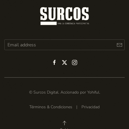
© Surcos Digital. Accionado por
Yohiful
.
Términos & Condiciones
|
Privacidad