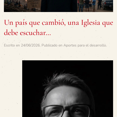
Un país que cambió, una Iglesia que
debe escuchar…
Escrito en
24/06/2026
. Publicado en
Aportes para el desarrollo
.