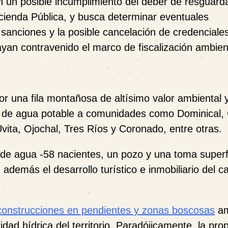
n un posible incumplimiento del deber de resguarda
cienda Pública, y busca determinar eventuales
 sanciones y la posible cancelación de credenciale
yan contravenido el marco de fiscalización ambien
 una fila montañosa de altísimo valor ambiental y
 de agua potable a comunidades como Dominical,
vita, Ojochal, Tres Ríos y Coronado, entre otras.
de agua -58 nacientes, un pozo y una toma superfi
emás el desarrollo turístico e inmobiliario del c
construcciones en pendientes y zonas boscosas
am
dad hídrica del territorio. Paradójicamente, la prop