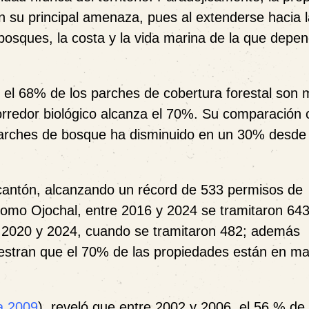
 en su principal amenaza, pues al extenderse hacia 
 bosques, la costa y la vida marina de la que depe
e el 68% de los parches de cobertura forestal son
orredor biológico alcanza el 70%. Su comparación 
 parches de bosque ha disminuido en un 30% desde
l cantón, alcanzando un récord de 533 permisos de
omo Ojochal, entre 2016 y 2024 se tramitaron 64
 2020 y 2024, cuando se tramitaron 482; además
estran que el 70% de las propiedades están en m
a.2009
), reveló que entre 2002 y 2006, el 56 % de 