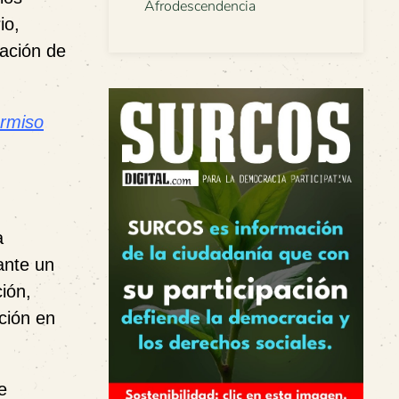
Afrodescendencia
io,
ación de
ermiso
a
ante un
ión,
ción en
e