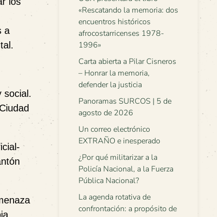
r los
«Rescatando la memoria: dos
encuentros históricos
s a
afrocostarricenses 1978-
tal.
1996»
Carta abierta a Pilar Cisneros
– Honrar la memoria,
defender la justicia
 social.
Panoramas SURCOS | 5 de
 Ciudad
agosto de 2026
Un correo electrónico
EXTRAÑO e inesperado
cial-
¿Por qué militarizar a la
antón
Policía Nacional, a la Fuerza
Pública Nacional?
La agenda rotativa de
enaza
confrontación: a propósito de
ia