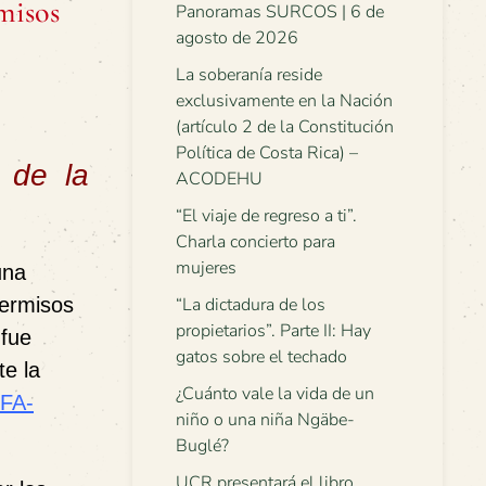
misos
Panoramas SURCOS | 6 de
agosto de 2026
La soberanía reside
exclusivamente en la Nación
(artículo 2 de la Constitución
Política de Costa Rica) –
n de la
ACODEHU
“El viaje de regreso a ti”.
Charla concierto para
mujeres
una
permisos
“La dictadura de los
propietarios”. Parte II: Hay
 fue
gatos sobre el techado
e la
¿Cuánto vale la vida de un
PFA-
niño o una niña Ngäbe-
Buglé?
UCR presentará el libro