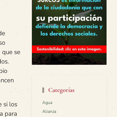
de
so
a que se
dos.
pio
vancen
Categorías
Agua
 si los
Alianza
ía para