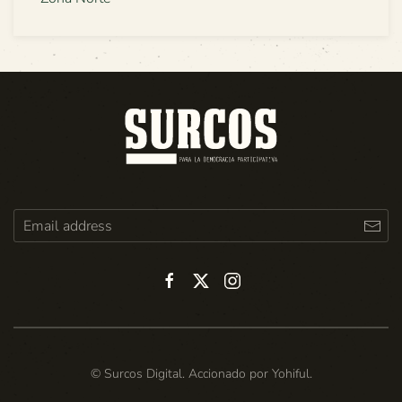
© Surcos Digital. Accionado por
Yohiful
.