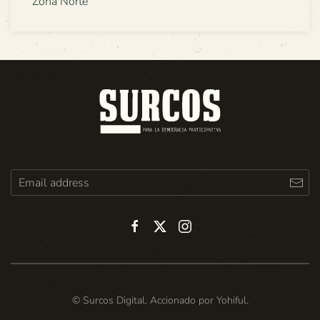
Zona Norte
© Surcos Digital. Accionado por
Yohiful
.