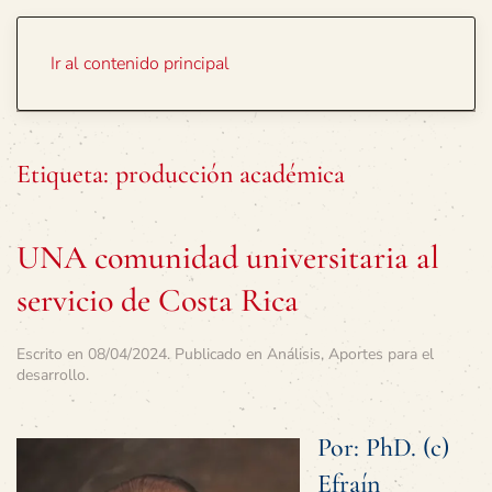
Portada
Temas
Ir al contenido principal
Etiqueta:
producción académica
UNA comunidad universitaria al
servicio de Costa Rica
Escrito en
08/04/2024
. Publicado en
Análisis
,
Aportes para el
desarrollo
.
Por: PhD. (c)
Efraín