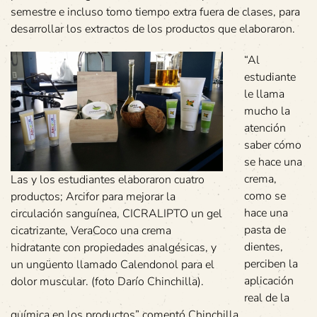
semestre e incluso tomo tiempo extra fuera de clases, para
desarrollar los extractos de los productos que elaboraron.
“Al
estudiante
le llama
mucho la
atención
saber cómo
se hace una
crema,
Las y los estudiantes elaboraron cuatro
como se
productos; Arcifor para mejorar la
hace una
circulación sanguínea, CICRALIPTO un gel
pasta de
cicatrizante, VeraCoco una crema
dientes,
hidratante con propiedades analgésicas, y
perciben la
un ungüento llamado Calendonol para el
aplicación
dolor muscular. (foto Darío Chinchilla).
real de la
química en los productos” comentó Chinchilla.