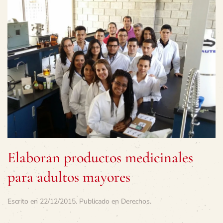
Elaboran productos medicinales
para adultos mayores
Escrito en
22/12/2015
. Publicado en
Derechos
.