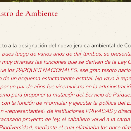
istro de Ambiente
 a la designación del nuevo jerarca ambiental de Cos
 pues luego de varios años de dar tumbos, se presenta
 muy diversas las funciones que se derivan de la Ley 
o que los PARQUES NACIONALES, ese gran tesoro nacio
ro de un esquema estrictamente estatal. No vaya a repet
r un par de años fue viceministro en la administració
 como para proponer la mutación del Servicio de Parque
on la función de «Formular y ejecutar la política del 
an «representantes» de instituciones PRIVADAS y direct
asado proyecto de ley, el caballero volvió a la carga 
iodiversidad, mediante el cual eliminaba los once dir