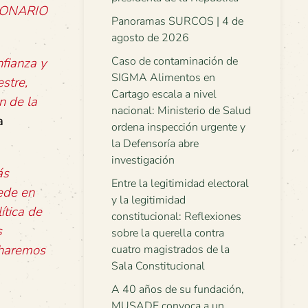
CIONARIO
Panoramas SURCOS | 4 de
agosto de 2026
Caso de contaminación de
fianza y
SIGMA Alimentos en
stre,
Cartago escala a nivel
n de la
nacional: Ministerio de Salud
a
ordena inspección urgente y
la Defensoría abre
investigación
ás
Entre la legitimidad electoral
ede en
y la legitimidad
ítica de
constitucional: Reflexiones
s
sobre la querella contra
 haremos
cuatro magistrados de la
Sala Constitucional
A 40 años de su fundación,
MUSADE convoca a un