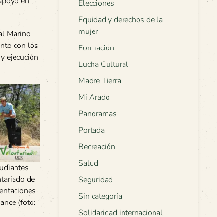
 apoyo en
Elecciones
Equidad y derechos de la
mujer
al Marino
unto con los
Formación
 y ejecución
Lucha Cultural
Madre Tierra
Mi Arado
Panoramas
Portada
Recreación
Salud
tudiantes
tariado de
Seguridad
sentaciones
Sin categoría
ance (foto:
Solidaridad internacional