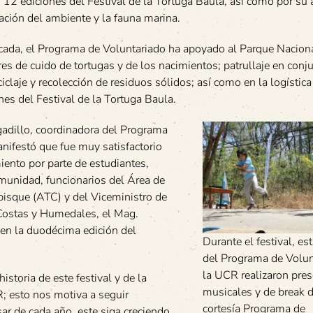
s 12 ediciones del Festival de la Tortuga Baula, así como por su
ación del ambiente y la fauna marina.
cada, el Programa de Voluntariado ha apoyado al Parque Nacion
es de cuido de tortugas y de los nacimientos; patrullaje en conj
iclaje y recolección de residuos sólidos; así como en la logística
nes del Festival de la Tortuga Baula.
gadillo, coordinadora del Programa
nifestó que fue muy satisfactorio
miento por parte de estudiantes,
unidad, funcionarios del Área de
isque (ATC) y del Viceministro de
Costas y Humedales, el Mag.
en la duodécima edición del
Durante el festival, es
del Programa de Volun
la UCR realizaron pre
storia de este festival y de la
musicales y de break d
; esto nos motiva a seguir
cortesía Programa de
ar de cada año, este siga creciendo