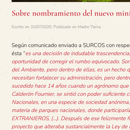
Sobre nombramiento del nuevo min
Escrito en
31/07/2020
. Publicado en
Madre Tierra
.
Según comunicado enviado a SURCOS con respecto
ésta “
es una decisión de indudable trascendencia,
oportunidad de corregir el rumbo equivocado. Son
del Ambiente, pero dentro de ellas, es un hech
necesitan fortalecer su administración, pero dent
sucedido hace 14 años cuando un agrónomo que po
Calderón Fournier, se sintió con poder suficiente
Nacionales, en una especie de sociedad anónima, c
materia de parques nacionales, donde participarí
EXTRANJEROS, (…). Después de ese felizmente frac
proyecto que alteraba sustancialmente la Ley de B