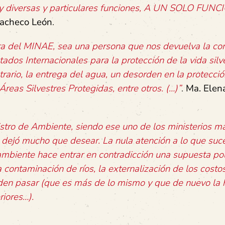
muy diversas y particulares funciones, A UN SOLO FUN
acheco León
.
ra del MINAE, sea una persona que nos devuelva la con
ados Internacionales para la protección de la vida silve
trario, la entrega del agua, un desorden en la protecció
 Áreas Silvestres Protegidas, entre otros. (…)”
.
Ma. Elen
tro de Ambiente, siendo ese uno de los ministerios m
z dejó mucho que desear. La nula atención a lo que suc
l ambiente hace entrar en contradicción una supuesta pol
 contaminación de ríos, la externalización de los costo
den pasar (que es más de lo mismo y que de nuevo la
riores…).