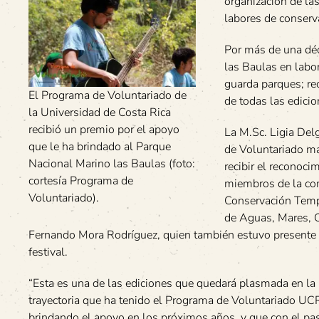
organización de la
labores de conserv
Por más de una dé
las Baulas en labor
guarda parques; rec
El Programa de Voluntariado de
de todas las edicio
la Universidad de Costa Rica
recibió un premio por el apoyo
La M.Sc. Ligia Del
que le ha brindado al Parque
de Voluntariado ma
Nacional Marino las Baulas (foto:
recibir el reconoci
cortesía Programa de
miembros de la com
Voluntariado).
Conservación Temp
de Aguas, Mares, 
Fernando Mora Rodríguez, quien también estuvo presente 
festival.
“Esta es una de las ediciones que quedará plasmada en la hi
trayectoria que ha tenido el Programa de Voluntariado UCR
brindando el apoyo en los próximos años, y que con el pas