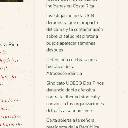
indígenas en Costa Rica
Investigación de la UCR
demuestra que el impacto
del clima y la contaminación
sobre la salud respiratoria
puede aparecer semanas
ta Rica,
después
 la
Defensoría celebrará mes
Orgánica
histórico de la
nal,
Afrodescendencia
irse lo
Sindicato UDECO Dos Pinos
n
denuncia doble ofensiva
s
contra la libertad sindical y
Estado en
convoca a las organizaciones
ivos
del país a solidarizarse
con otro
Carta abierta a la señora
ectores de
presidenta de la República