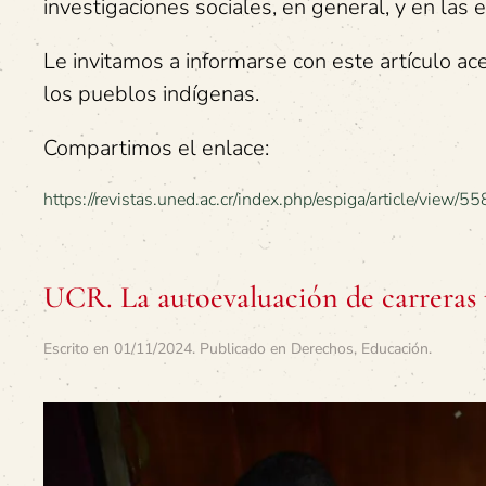
investigaciones sociales, en general, y en las e
Le invitamos a informarse con este artículo ac
los pueblos indígenas.
Compartimos el enlace:
https://revistas.uned.ac.cr/index.php/espiga/article/view/
UCR. La autoevaluación de carreras un
Escrito en
01/11/2024
. Publicado en
Derechos
,
Educación
.