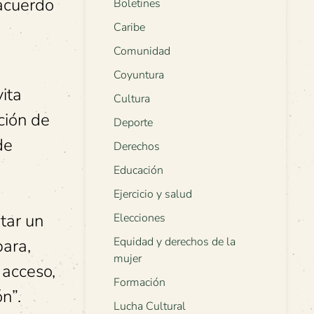
 acuerdo
Boletines
Caribe
Comunidad
Coyuntura
ita
Cultura
ción de
Deporte
de
Derechos
Educación
Ejercicio y salud
tar un
Elecciones
Equidad y derechos de la
para,
mujer
 acceso,
Formación
n”.
Lucha Cultural