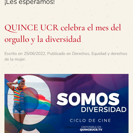
¡Les esperamos!
QUINCE UCR celebra el mes del
orgullo y la diversidad
Escrito en
25/06/2022
. Publicado en
Derechos
,
Equidad y derechos
de la mujer
.