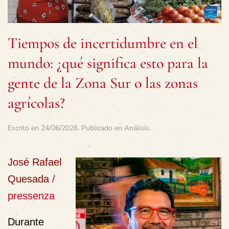
Tiempos de incertidumbre en el
mundo: ¿qué significa esto para la
gente de la Zona Sur o las zonas
agrícolas?
Escrito en
24/06/2026
. Publicado en
Análisis
.
José Rafael
Quesada
/
pressenza
Durante