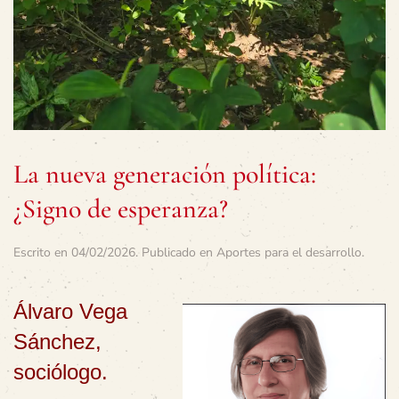
La nueva generación política:
¿Signo de esperanza?
Escrito en
04/02/2026
. Publicado en
Aportes para el desarrollo
.
Álvaro Vega
Sánchez,
sociólogo.