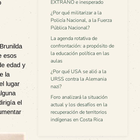
EXTRAÑO e inesperado
o
¿Por qué militarizar a la
Policía Nacional, a la Fuerza
Pública Nacional?
La agenda rotativa de
confrontación: a propósito de
Brunilda
la educación política en las
e esos
aulas
de edad y
¿Por qué USA se alió a la
e la
URSS contra la Alemania
l lugar
nazi?
alguna
Foro analizará la situación
rigía el
actual y los desafíos en la
cumentar
recuperación de territorios
indígenas en Costa Rica