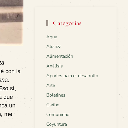
Categorías
Agua
Alianza
Alimentación
ta
Análisis
é con la
Aportes para el desarrollo
ana,
Arte
Eso sí,
Boletines
a que
Caribe
nca un
n, me
Comunidad
Coyuntura