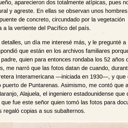
ueño, aparecieron dos totalmente atípicas, pues n
ural y agreste. En ellas se observan unos hombres
puente de concreto, circundado por la vegetación
a la vertiente del Pacífico del país.
detalles, un día me interesé más, y le pregunté a 
spondió que están en los
archivos familiares porqu
o
padre, quien para entonces rondaba los 52 años 
s, me narró que las fotos datan de cuando, durant
retera Interamericana —iniciada en 1930—, y que e
o puerto de Puntarenas. Asimismo, me contó que 
ranjo, Alajuela, el ingeniero estadounidense que di
 que fue este señor quien tomó las fotos para do
s regaló copias a sus subalternos.