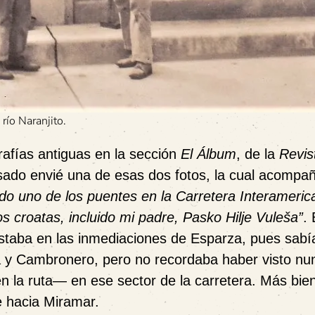
río Naranjito.
afías antiguas en la sección
El Álbum
, de la
Revis
sado envié una de esas dos fotos, la cual acompañ
o uno de los puentes en la Carretera Interameric
s croatas, incluido mi padre, Pasko Hilje
Vule
š
a”
. 
 estaba en las inmediaciones de Esparza, pues sabí
 y Cambronero, pero no recordaba haber visto nu
en la ruta— en ese sector de la carretera. Más bie
e hacia Miramar.