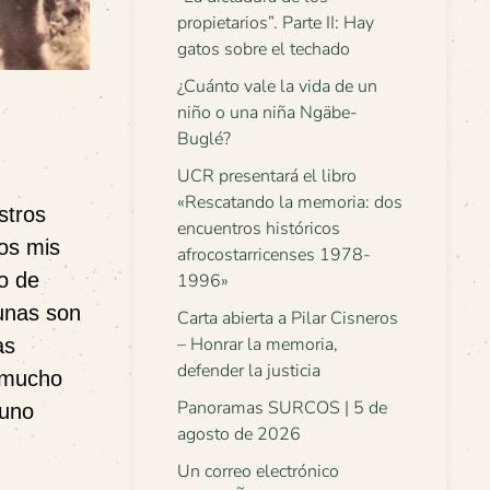
propietarios”. Parte II: Hay
gatos sobre el techado
¿Cuánto vale la vida de un
niño o una niña Ngäbe-
Buglé?
UCR presentará el libro
«Rescatando la memoria: dos
stros
encuentros históricos
os mis
afrocostarricenses 1978-
o de
1996»
unas son
Carta abierta a Pilar Cisneros
– Honrar la memoria,
as
defender la justicia
o mucho
Panoramas SURCOS | 5 de
 uno
agosto de 2026
Un correo electrónico