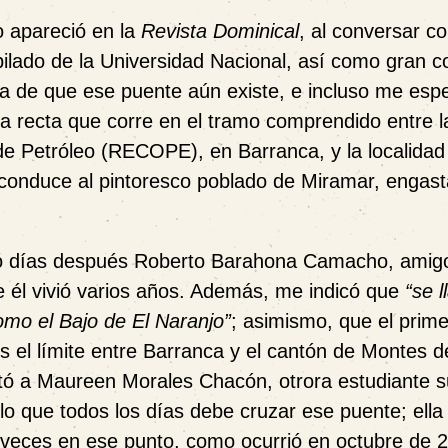
to apareció en la
Revista Dominical
, al conversar co
lado de la Universidad Nacional, así como gran 
ura de que ese puente aún existe, e incluso me espe
una recta que corre en el tramo comprendido entre l
 de Petróleo (RECOPE), en Barranca, y la localidad
 conduce al pintoresco poblado de Miramar, engas
dó días después Roberto Barahona Camacho, amig
 él vivió varios años. Además, me indicó que
“
se l
como el Bajo de El Naranjo”
; asimismo, que el prim
s el límite entre Barranca y el cantón de Montes 
tó a Maureen Morales Chacón, otrora estudiante 
lo que todos los días debe cruzar ese puente; ella
 veces en ese punto, como ocurrió en octubre de 