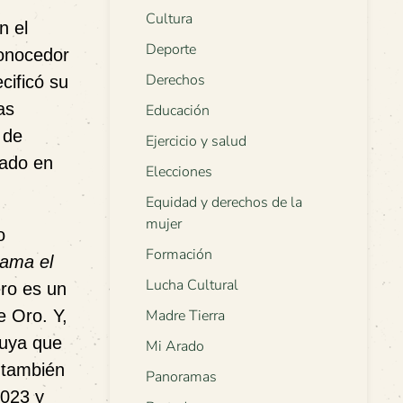
Cultura
n el
Deporte
conocedor
Derechos
cificó su
as
Educación
 de
Ejercicio y salud
tado en
Elecciones
Equidad y derechos de la
mujer
o
Formación
lama el
Lucha Cultural
ero es un
de Oro.
Y,
Madre Tierra
suya que
Mi Arado
 también
Panoramas
2023 y