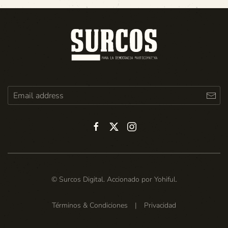
© Surcos Digital. Accionado por
Yohiful
.
Términos & Condiciones
|
Privacidad