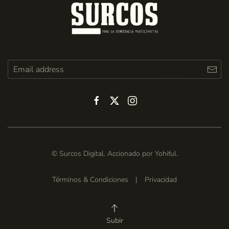
© Surcos Digital. Accionado por
Yohiful
.
Términos & Condiciones
|
Privacidad
Subir