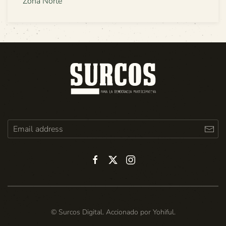
Zona Norte
© Surcos Digital. Accionado por
Yohiful
.