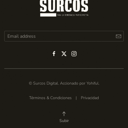
© Surcos Digital. Accionado por
Yohiful
.
Términos & Condiciones
|
Privacidad
Subir