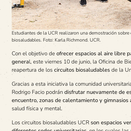
Estudiantes de la UCR realizaron una demostración sobre 
biosaludables. Foto: Karla Richmond. UCR.
Con el objetivo de
ofrecer espacios al aire libre 
genera
l, este viernes 10 de junio, la Oficina de Bi
reapertura de los
circuitos biosaludables
de la Un
Gracias a esta iniciativa la comunidad universita
Rodrigo Facio podrán
disfrutar nuevamente de e
encuentro, zonas de calentamiento y gimnasios al
salud física y mental.
Los circuitos biosaludables UCR
son espacios ver
diferentes sedes universitarias
, en los cuales l