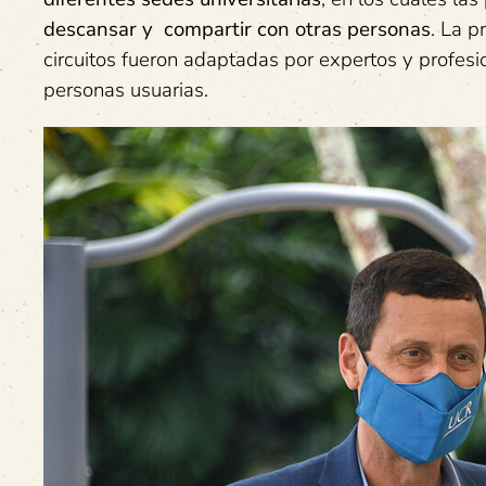
descansar y compartir con otras personas
. La p
circuitos fueron adaptadas por expertos y profes
personas usuarias.