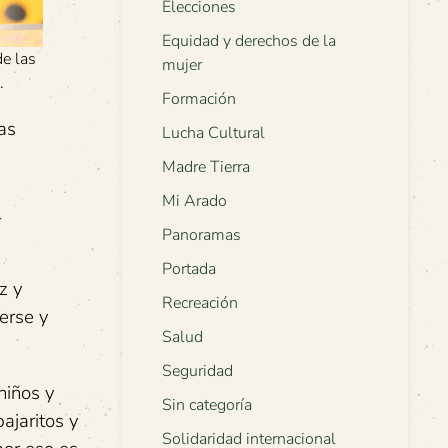
Elecciones
Equidad y derechos de la
de las
mujer
.
Formación
as
Lucha Cultural
Madre Tierra
Mi Arado
l
Panoramas
Portada
z y
Recreación
erse y
Salud
Seguridad
niños y
Sin categoría
ajaritos y
Solidaridad internacional