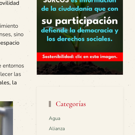
ovilidad
imiento
nses, sino
l
espacio
e entornos
lecer las
les, la
Categorías
Agua
Alianza