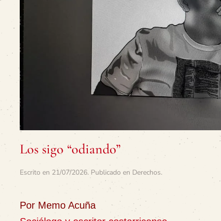
Los sigo “odiando”
Escrito en
21/07/2026
. Publicado en
Derechos
.
Por Memo Acuña