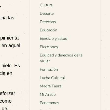
.
Cultura
Deporte
cia las
Derechos
Educación
 pimienta
Ejercicio y salud
 en aquel
Elecciones
Equidad y derechos de la
mujer
 hielo.
Es
Formación
cia en
Lucha Cultural
Madre Tierra
eforzar
Mi Arado
s como
Panoramas
s de