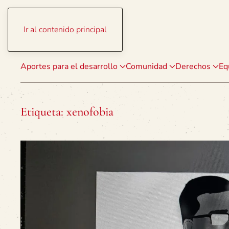
Ir al contenido principal
Aportes para el desarrollo
Comunidad
Derechos
Eq
Etiqueta:
xenofobia