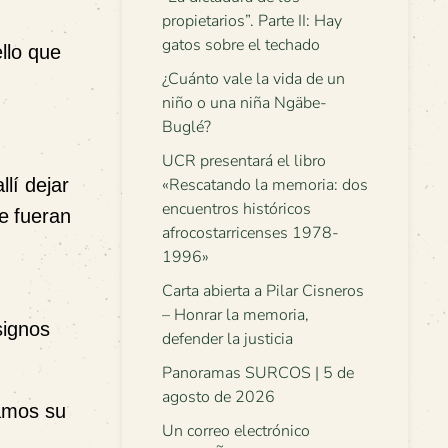
propietarios”. Parte II: Hay
gatos sobre el techado
llo que
¿Cuánto vale la vida de un
niño o una niña Ngäbe-
Buglé?
UCR presentará el libro
«Rescatando la memoria: dos
llí dejar
encuentros históricos
e
fueran
afrocostarricenses 1978-
1996»
Carta abierta a Pilar Cisneros
– Honrar la memoria,
signos
defender la justicia
Panoramas SURCOS | 5 de
agosto de 2026
íamos su
Un correo electrónico