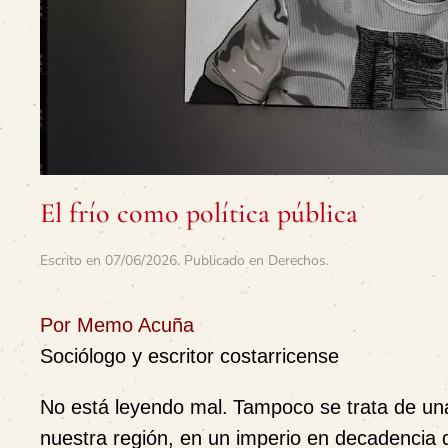
El frío como política pública
Escrito en
07/06/2026
. Publicado en
Derechos
.
Por Memo Acuña
Sociólogo y escritor costarricense
No está leyendo mal.
Tampoco se trata de un
nuestra región, en un imperio en decadencia 