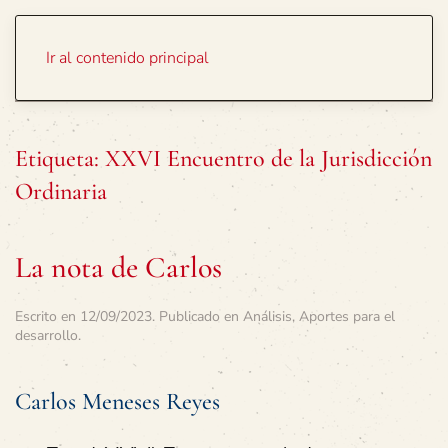
Portada
Temas
Ir al contenido principal
Etiqueta:
XXVI Encuentro de la Jurisdicción
Ordinaria
La nota de Carlos
Escrito en
12/09/2023
. Publicado en
Análisis
,
Aportes para el
desarrollo
.
Carlos Meneses Reyes