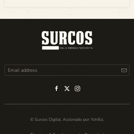
© Surcos Digital. Accionado por
Yohiful
.