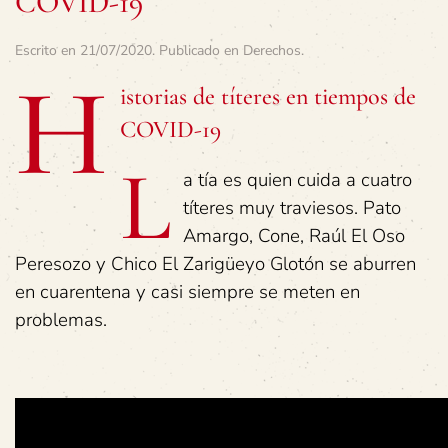
COVID-19
Escrito en
21/07/2020
. Publicado en
Derechos
.
H
istorias de títeres en tiempos de
COVID-19
L
a tía es quien cuida a cuatro
títeres muy traviesos. Pato
Amargo, Cone, Raúl El Oso
Peresozo y Chico El Zarigüeyo Glotón se aburren
en cuarentena y casi siempre se meten en
problemas.