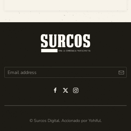
© Surcos Digital. Accionado por
Yohiful
.