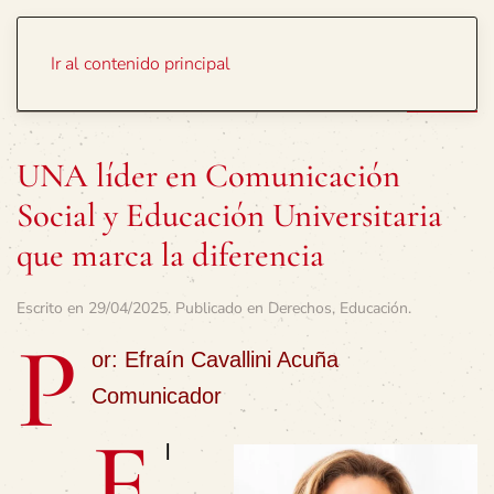
Portada
Temas
Ir al contenido principal
UNA líder en Comunicación
Social y Educación Universitaria
que marca la diferencia
Escrito en
29/04/2025
. Publicado en
Derechos
,
Educación
.
P
or: Efraín Cavallini Acuña
Comunicador
E
l