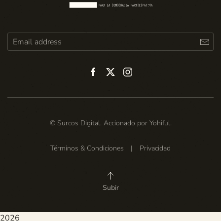
© Surcos Digital. Accionado por
Yohiful
.
Términos & Condiciones
|
Privacidad
Subir
2026