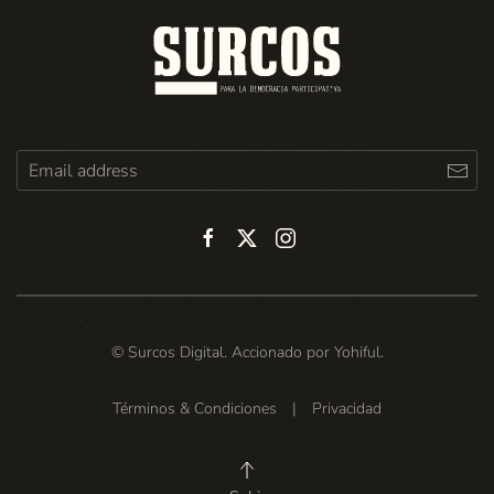
© Surcos Digital. Accionado por
Yohiful
.
Términos & Condiciones
|
Privacidad