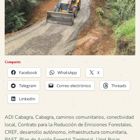
Compartir:
Facebook
WhatsApp
X
Telegram
Correo electrónico
Threads
LinkedIn
ADI Cabagra
,
Cabagra
,
caminos comunitarios
,
conectividad
local
,
Contrato para la Reducción de Emisiones Forestales
,
CREF
,
desarrollo autónomo
,
infraestructura comunitaria
,
PAFT
,
Plan de Acción Forestal Territorial
,
Uriel Rojas