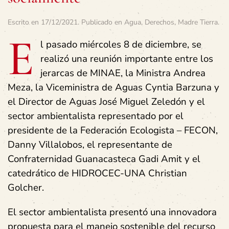
Escrito en
17/12/2021
. Publicado en
Agua
,
Derechos
,
Madre Tierra
.
E
l pasado miércoles 8 de diciembre, se
realizó una reunión importante entre los
jerarcas de MINAE, la Ministra Andrea
Meza, la Viceministra de Aguas Cyntia Barzuna y
el Director de Aguas José Miguel Zeledón y el
sector ambientalista representado por el
presidente de la Federación Ecologista – FECON,
Danny Villalobos, el representante de
Confraternidad Guanacasteca Gadi Amit y el
catedrático de HIDROCEC-UNA Christian
Golcher.
El sector ambientalista presentó una innovadora
propuesta para el manejo sostenible del recurso