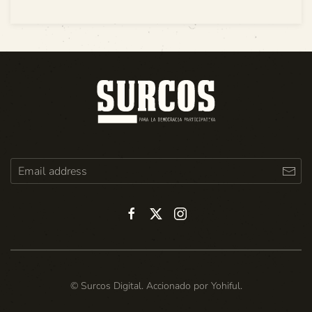
© Surcos Digital. Accionado por
Yohiful
.