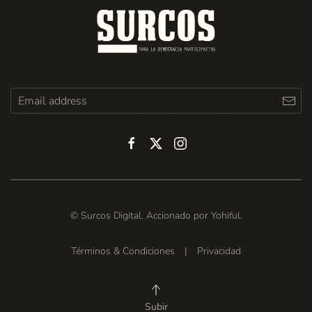
© Surcos Digital. Accionado por
Yohiful
.
Términos & Condiciones
|
Privacidad
Subir