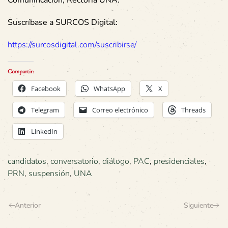
Comunincación, Rectoría UNA.
Suscríbase a SURCOS Digital:
https://surcosdigital.com/suscribirse/
Compartir:
Facebook
WhatsApp
X
Telegram
Correo electrónico
Threads
LinkedIn
candidatos
,
conversatorio
,
diálogo
,
PAC
,
presidenciales
,
PRN
,
suspensión
,
UNA
Anterior
Siguiente