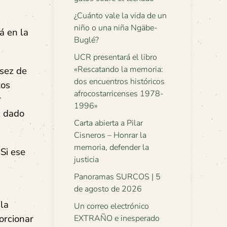
¿Cuánto vale la vida de un
niño o una niña Ngäbe-
á en la
Buglé?
UCR presentará el libro
«Rescatando la memoria:
asez de
dos encuentros históricos
tos
afrocostarricenses 1978-
r
1996»
, dado
Carta abierta a Pilar
Cisneros – Honrar la
memoria, defender la
Si ese
justicia
Panoramas SURCOS | 5
de agosto de 2026
 la
Un correo electrónico
orcionar
EXTRAÑO e inesperado