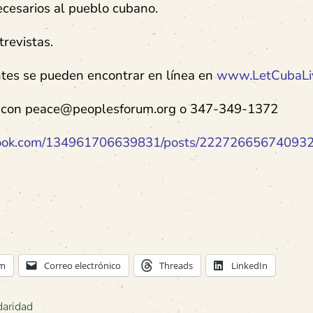
cesarios al pueblo cubano.
revistas.
antes se pueden encontrar en línea en
www.LetCubaLi
e con peace@peoplesforum.org o 347-349-1372
book.com/134961706639831/posts/222726656740932
am
Correo electrónico
Threads
LinkedIn
daridad