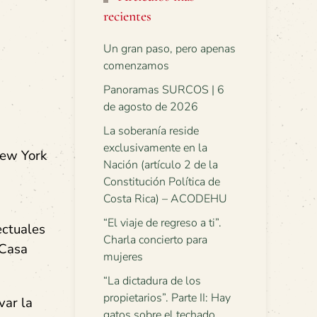
recientes
Un gran paso, pero apenas
comenzamos
Panoramas SURCOS | 6
de agosto de 2026
La soberanía reside
exclusivamente en la
New York
Nación (artículo 2 de la
Constitución Política de
Costa Rica) – ACODEHU
“El viaje de regreso a ti”.
ectuales
Charla concierto para
 Casa
mujeres
“La dictadura de los
propietarios”. Parte II: Hay
var la
gatos sobre el techado