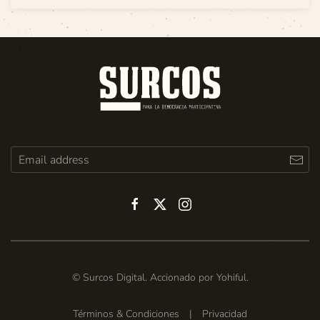
© Surcos Digital. Accionado por
Yohiful
.
Términos & Condiciones
|
Privacidad