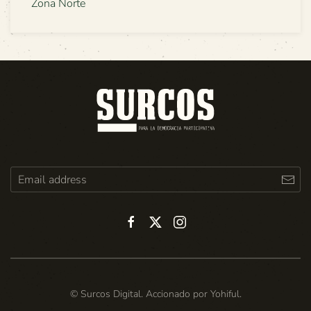
Zona Norte
© Surcos Digital. Accionado por
Yohiful
.