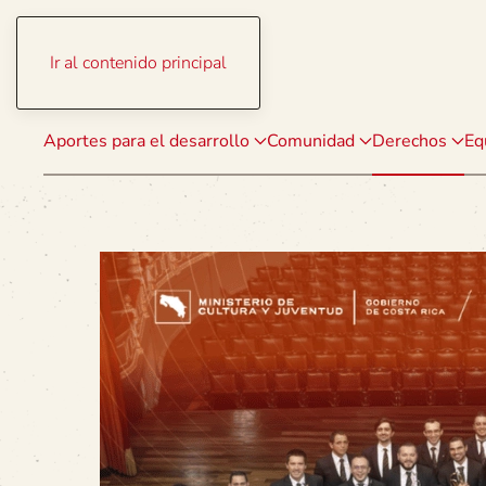
Ir al contenido principal
Aportes para el desarrollo
Comunidad
Derechos
Eq