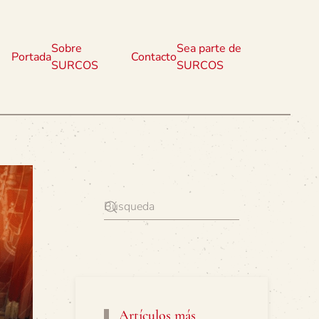
Sobre
Sea parte de
Portada
Contacto
SURCOS
SURCOS
Artículos más