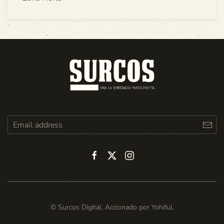
© Surcos Digital. Accionado por
Yohiful
.