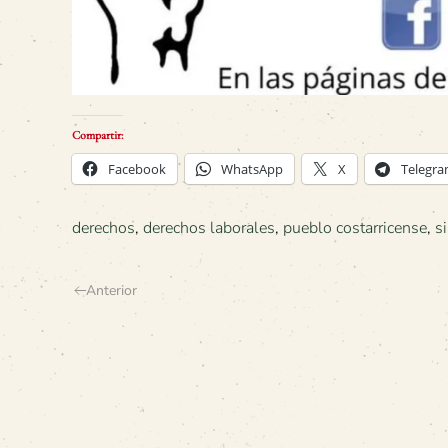
Compartir:
Facebook
WhatsApp
X
Telegr
derechos
,
derechos laborales
,
pueblo costarricense
,
s
Anterior