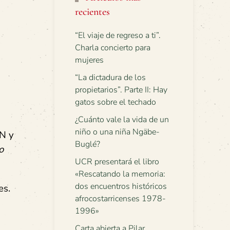
recientes
“El viaje de regreso a ti”.
Charla concierto para
mujeres
“La dictadura de los
propietarios”. Parte II: Hay
gatos sobre el techado
¿Cuánto vale la vida de un
niño o una niña Ngäbe-
TN y
Buglé?
o
UCR presentará el libro
«Rescatando la memoria:
dos encuentros históricos
es.
afrocostarricenses 1978-
1996»
Carta abierta a Pilar