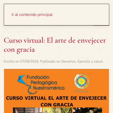
Portada
Temas
Ir al contenido principal
Curso virtual: El arte de envejecer
con gracia
Escrito en
07/06/2024
. Publicado en
Derechos
,
Ejercicio y salud
.