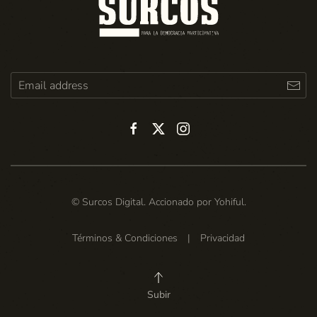
© Surcos Digital. Accionado por
Yohiful
.
Términos & Condiciones
|
Privacidad
Subir