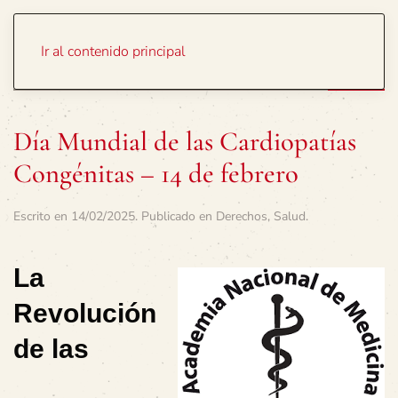
Portada
Temas
Ir al contenido principal
Día Mundial de las Cardiopatías
Congénitas – 14 de febrero
Escrito en
14/02/2025
. Publicado en
Derechos
,
Salud
.
La
Revolución
de las