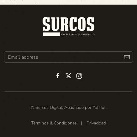
© Surcos Digital. Accionado por
Yohiful
.
Términos & Condiciones
|
Privacidad