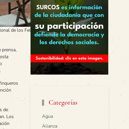
ional de los Felinos
e prensa,
Costa
lo
.
 finqueros
ención
Categorías
s de
Agua
an. Los
ación
Alianza