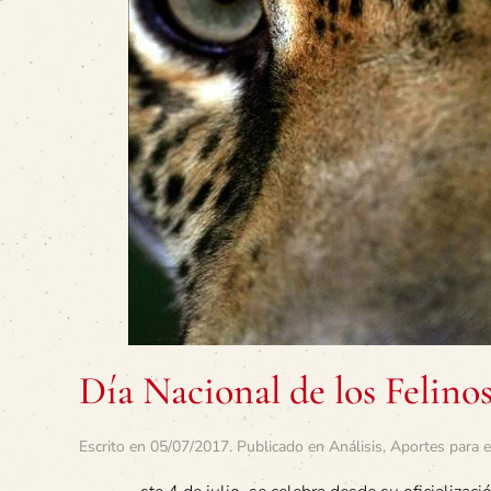
Día Nacional de los Felino
Escrito en
05/07/2017
. Publicado en
Análisis
,
Aportes para e