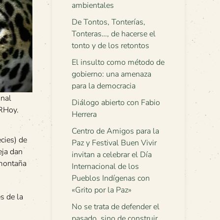
ambientales
De Tontos, Tonterías,
Tonteras…, de hacerse el
tonto y de los retontos
El insulto como método de
gobierno: una amenaza
para la democracia
onal
Diálogo abierto con Fabio
CRHoy.
Herrera
Centro de Amigos para la
cies) de
Paz y Festival Buen Vivir
eja dan
invitan a celebrar el Día
 montaña
Internacional de los
Pueblos Indígenas con
«Grito por la Paz»
s de la
No se trata de defender el
pasado, sino de construir