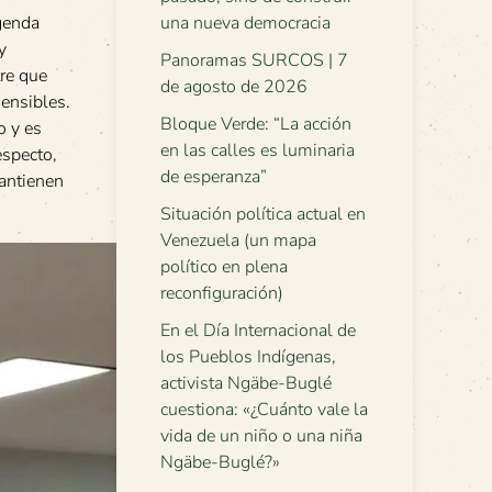
agenda
una nueva democracia
y
Panoramas SURCOS | 7
tre que
de agosto de 2026
sensibles.
Bloque Verde: “La acción
o y es
en las calles es luminaria
especto,
de esperanza”
mantienen
Situación política actual en
Venezuela (un mapa
político en plena
reconfiguración)
En el Día Internacional de
los Pueblos Indígenas,
activista Ngäbe-Buglé
cuestiona: «¿Cuánto vale la
vida de un niño o una niña
Ngäbe-Buglé?»