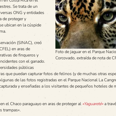
ión en Costa Rica en el
stres. Se trata de un
diversas ONG y entidades
a de proteger y
se ubican en la cúspide
uma.
ervación (SINAC), creó
CFEL) en aras de
Foto de jaguar en el Parque Naci
rativas de finqueros y
Corcovado, extraída de nota de 
incidentes con el ganado.
iversidades públicas
as que puedan capturar fotos de felinos (y de muchas otras espe
lgunas de las fotos registradas en el Parque Nacional La Cangr
 capturada y enseñadas a los visitantes de pequeños hoteles de
o en el Chaco paraguayo en aras de proteger al
«Yaguareté»
a travé
as trampas».