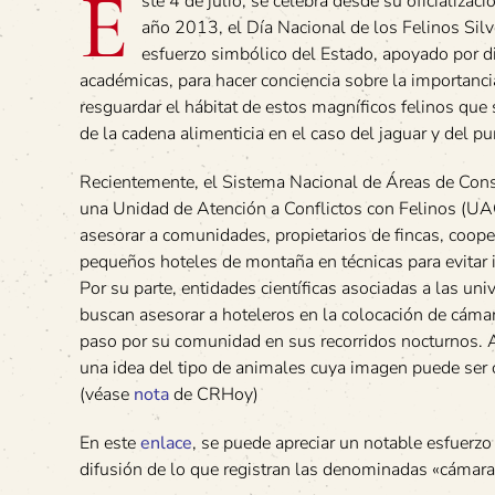
E
ste 4 de julio, se celebra desde su oficializac
año 2013, el Día Nacional de los Felinos Silve
esfuerzo simbólico del Estado, apoyado por 
académicas, para hacer conciencia sobre la importanci
resguardar el hábitat de estos magníficos felinos que 
de la cadena alimenticia en el caso del jaguar y del p
Recientemente, el Sistema Nacional de Áreas de Cons
una Unidad de Atención a Conflictos con Felinos (UA
asesorar a comunidades, propietarios de fincas, coope
pequeños hoteles de montaña en técnicas para evitar 
Por su parte, entidades científicas asociadas a las un
buscan asesorar a hoteleros en la colocación de cámar
paso por su comunidad en sus recorridos nocturnos. A
una idea del tipo de animales cuya imagen puede ser
(véase
nota
de CRHoy)
En este
enlace
, se puede apreciar un notable esfuerz
difusión de lo que registran las denominadas «cámar