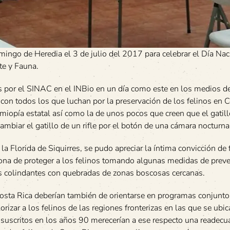
ingo de Heredia el 3 de julio del 2017 para celebrar el Día Nac
te y Fauna.
as por el SINAC en el INBio en un día como este en los medios d
on todos los que luchan por la preservación de los felinos en 
 miopía estatal así como la de unos pocos que creen que el gatil
mbiar el gatillo de un rifle por el botón de una cámara nocturna
a Florida de Siquirres, se pudo apreciar la íntima convicción de
zona de proteger a los felinos tomando algunas medidas de prev
cas colindantes con quebradas de zonas boscosas cercanas.
 Costa Rica deberían también de orientarse en programas conjunto
izar a los felinos de las regiones fronterizas en las que se ubic
 suscritos en los años 90 merecerían a ese respecto una readecu