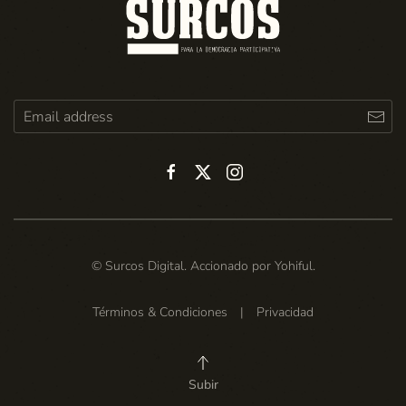
© Surcos Digital. Accionado por
Yohiful
.
Términos & Condiciones
|
Privacidad
Subir