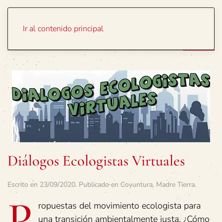
Portada
Temas
Ir al contenido principal
Diálogos Ecologistas Virtuales
Escrito en
23/09/2020
. Publicado en
Coyuntura
,
Madre Tierra
.
P
ropuestas del movimiento ecologista para
una transición ambientalmente justa. ¿Cómo