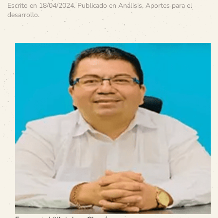
Escrito en
18/04/2024
. Publicado en
Análisis
,
Aportes para el
desarrollo
.