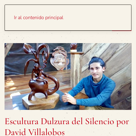
Portada
Temas
Ir al contenido principal
Escultura Dulzura del Silencio por
David Villalobos